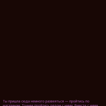
Ты пришла сюда немного развеяться — пройтись по
магазинам. Точнее пройтись рядом с ними. Вместе с ними.