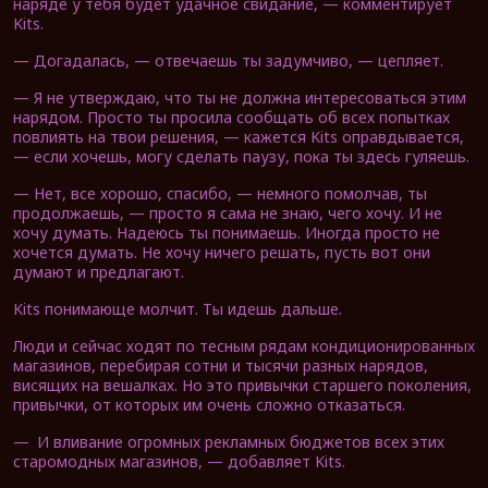
наряде у тебя будет удачное свидание, — комментирует
Kits.
— Догадалась, — отвечаешь ты задумчиво, — цепляет.
— Я не утверждаю, что ты не должна интересоваться этим
нарядом. Просто ты просила сообщать об всех попытках
повлиять на твои решения, — кажется Kits оправдывается,
— если хочешь, могу сделать паузу, пока ты здесь гуляешь.
— Нет, все хорошо, спасибо, — немного помолчав, ты
продолжаешь, — просто я сама не знаю, чего хочу. И не
хочу думать. Надеюсь ты понимаешь. Иногда просто не
хочется думать. Не хочу ничего решать, пусть вот они
думают и предлагают.
Kits понимающе молчит. Ты идешь дальше.
Люди и сейчас ходят по тесным рядам кондиционированных
магазинов, перебирая сотни и тысячи разных нарядов,
висящих на вешалках. Но это привычки старшего поколения,
привычки, от которых им очень сложно отказаться.
—
И вливание огромных рекламных бюджетов всех этих
старомодных магазинов, — добавляет Kits.