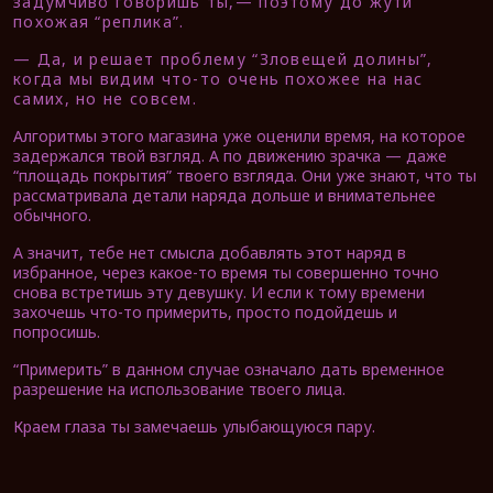
задумчиво говоришь ты,
— поэтому до жути
похожая “реплика”.
— Да, и решает проблему “Зловещей долины”,
когда мы видим что-то очень похожее на нас
самих, но не совсем.
Алгоритмы этого магазина уже оценили время, на которое
задержался твой взгляд. А по движению зрачка — даже
“площадь покрытия” твоего взгляда. Они уже знают, что ты
рассматривала детали наряда дольше и внимательнее
обычного.
А значит, тебе нет смысла добавлять этот наряд в
избранное, через какое-то время ты совершенно точно
снова встретишь эту девушку. И если к тому времени
захочешь что-то примерить, просто подойдешь и
попросишь.
“Примерить” в данном случае означало дать временное
разрешение на использование твоего лица.
Краем глаза ты замечаешь улыбающуюся пару.